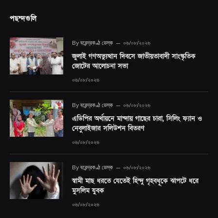
পছন্দগুলি
By
বরেন্দ্রকণ্ঠ ডেস্ক
০৬/০৮/২০২৬
জুলাই গণঅভ্যুত্থান দিবসে জাতীয়তাবাদী সাংস্কৃতিক
জোটের আলোচনা সভা
০৬/০৮/২০২৬
By
বরেন্দ্রকণ্ঠ ডেস্ক
০৬/০৮/২০২৬
এডিপির অর্থায়নে মান্দায় গাছের চারা, সিলিং ফ্যান ও
নেবুলাইজার সলিউশন বিতরণ
০৬/০৮/২০২৬
By
বরেন্দ্রকণ্ঠ ডেস্ক
০৬/০৮/২০২৬
স্বামী মাছ ধরতে যেতেই হিন্দু গৃহবধূকে ঝাপটে ধরে
মুসলিম যুবক
০৬/০৮/২০২৬