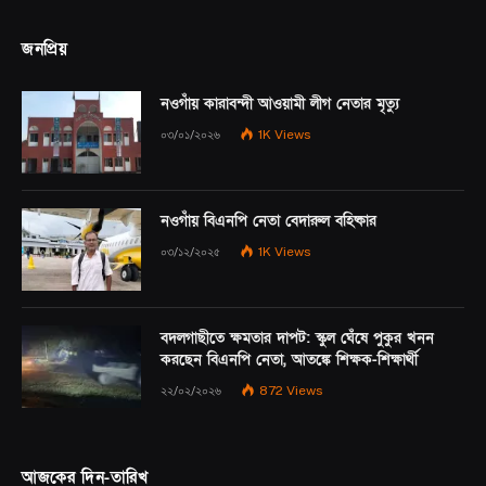
জনপ্রিয়
নওগাঁয় কারাবন্দী আওয়ামী লীগ নেতার মৃত্যু
০৩/০১/২০২৬
1K
Views
নওগাঁয় বিএনপি নেতা বেদারুল বহিষ্কার
০৩/১২/২০২৫
1K
Views
বদলগাছীতে ক্ষমতার দাপট: স্কুল ঘেঁষে পুকুর খনন
করছেন বিএনপি নেতা, আতঙ্কে শিক্ষক-শিক্ষার্থী
২২/০২/২০২৬
872
Views
আজকের দিন-তারিখ